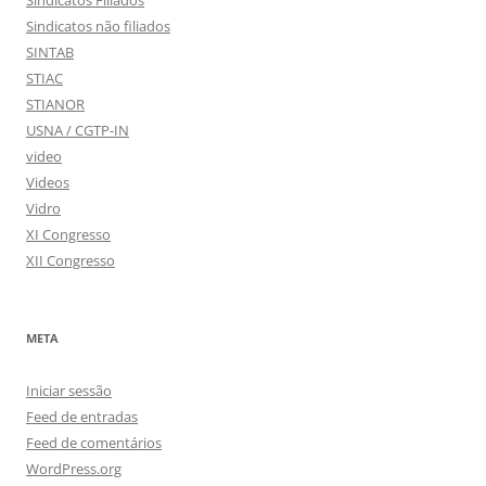
Sindicatos Filiados
Sindicatos não filiados
SINTAB
STIAC
STIANOR
USNA / CGTP-IN
video
Videos
Vidro
XI Congresso
XII Congresso
META
Iniciar sessão
Feed de entradas
Feed de comentários
WordPress.org