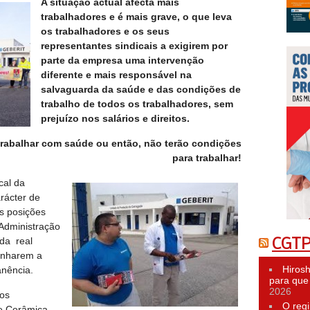
A situação actual afecta mais
trabalhadores e é mais grave, o que leva
os trabalhadores e os seus
representantes sindicais a exigirem por
parte da empresa uma intervenção
diferente e mais responsável na
salvaguarda da saúde e das condições de
trabalho de todos os trabalhadores, sem
prejuízo nos salários e direitos.
trabalhar com saúde ou então, não terão condições
para trabalhar!
cal da
rácter de
s posições
Administração
 da real
CGTP
anharem a
Hiros
nência.
para que 
2026
os
O reg
e Cerâmica,