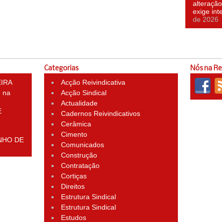
alteração
exige in
de 2026
Categorias
Nós na R
EIRA
Acção Reivindicativa
 na
Acção Sindical
Actualidade
E
Cadernos Reivindicativos
Cerâmica
Cimento
NHO DE
Comunicados
Construção
Contratação
Cortiças
Direitos
Estrutura Sindical
Estrutura Sindical
Estudos