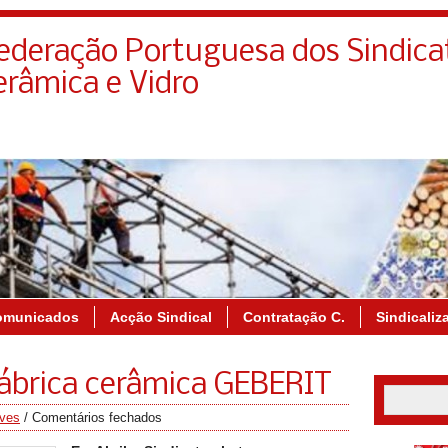
deração Portuguesa dos Sindica
erâmica e Vidro
omunicados
Acção Sindical
Contratação C.
Sindicaliz
fábrica cerâmica GEBERIT
ves
/
Comentários fechados