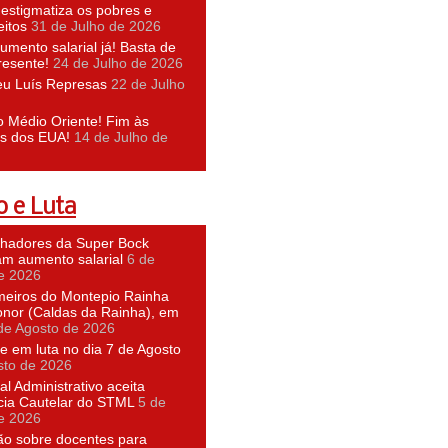
 estigmatiza os pobres e
eitos
31 de Julho de 2026
umento salarial já! Basta de
resente!
24 de Julho de 2026
eu Luís Represas
22 de Julho
o Médio Oriente! Fim às
s dos EUA!
14 de Julho de
 e Luta
lhadores da Super Bock
am aumento salarial
6 de
e 2026
meiros do Montepio Rainha
nor (Caldas da Rainha), em
de Agosto de 2026
e em luta no dia 7 de Agosto
sto de 2026
al Administrativo aceita
cia Cautelar do STML
5 de
e 2026
ão sobre docentes para