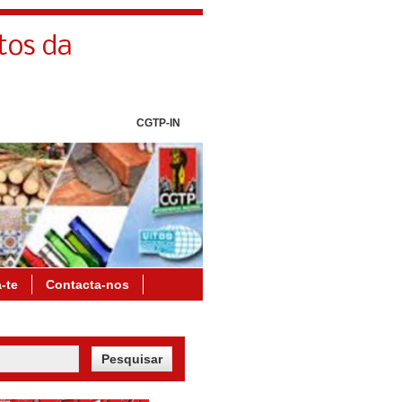
tos da
CGTP-IN
a-te
Contacta-nos