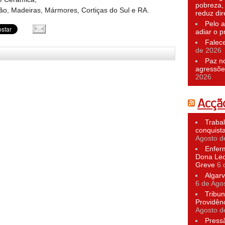
pobreza,
ão, Madeiras, Mármores, Cortiças do Sul e RA.
reduz dir
Pelo a
adiar o p
Falec
de 2026
Paz n
agressõe
2026
Acção
Traba
conquist
Agosto d
Enfer
Dona Leo
Greve
6 
Algarv
6 de Ago
Tribun
Providên
Agosto d
Press