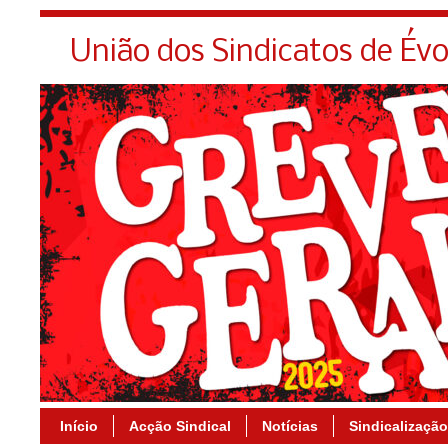
União dos Sindicatos de Év
Início
Acção Sindical
Notícias
Sindicalização