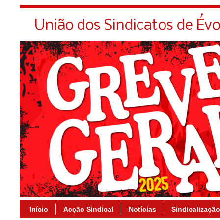
União dos Sindicatos de Év
Início
Acção Sindical
Notícias
Sindicalização