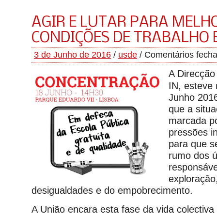
AGIR E LUTAR PARA MELH
CONDIÇÕES DE TRABALHO E
3 de Junho de 2016
/
usde
/
Comentários fech
A Direcçã
IN, esteve 
Junho 201
que a situa
marcada po
pressões i
para que s
rumo dos ú
responsáve
exploração
desigualdades e do empobrecimento.
A União encara esta fase da vida colectiv