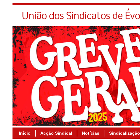
União dos Sindicatos de Év
Início
Acção Sindical
Notícias
Sindicalização