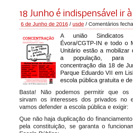
18 Junho é indispensável ir à
6 de Junho de 2016
/
usde
/
Comentários fech
A união Sindicatos 
Évora/CGTP-IN e todo o
Unitário estão
a mobilizar
a população,
par
a pa
concentração dia 18 de J
Parque Eduardo VII em Li
escola pública
gratuita e d
Basta! Não podemos permitir que os d
sirvam os interesses dos privados no 
vamos defender a escola pública e exigir:
Que não haja duplicação do financiamento 
pela constituição, se garanta o funcio