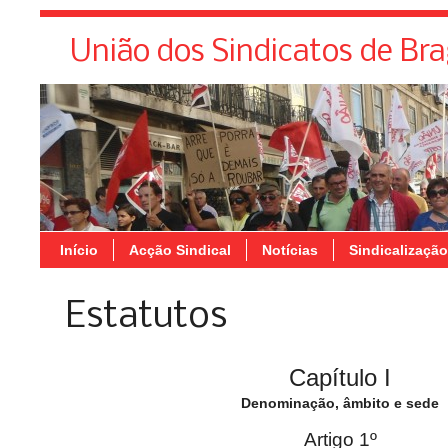
União dos Sindicatos de Br
Início
Acção Sindical
Notícias
Sindicalização
Estatutos
Capítulo I
Denominação, âmbito e sede
Artigo 1º