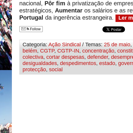
nacional,
Pôr fim
à privatização de empres
estratégicos,
Aumentar
os salários e as r
Portugal
da ingerência estrangeira.
Ler m
Follow
Categoria:
Ação Sindical
/ Temas:
25 de maio
belém
,
CGTP
,
CGTP-IN
,
concentração
,
consti
colectiva
,
cortar despesas
,
defender
,
desempr
desigualdades
,
despedimentos
,
estado
,
gover
protecção
,
social