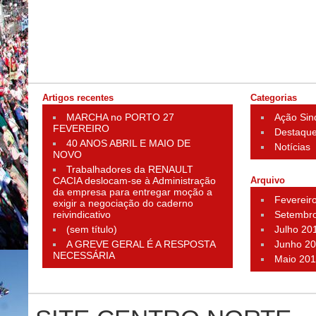
Artigos recentes
Categorias
MARCHA no PORTO 27
Ação Sin
FEVEREIRO
Destaqu
40 ANOS ABRIL E MAIO DE
Notícias
NOVO
Trabalhadores da RENAULT
CACIA deslocam-se à Administração
Arquivo
da empresa para entregar moção a
Fevereir
exigir a negociação do caderno
reivindicativo
Setembr
(sem título)
Julho 20
A GREVE GERAL É A RESPOSTA
Junho 2
NECESSÁRIA
Maio 20