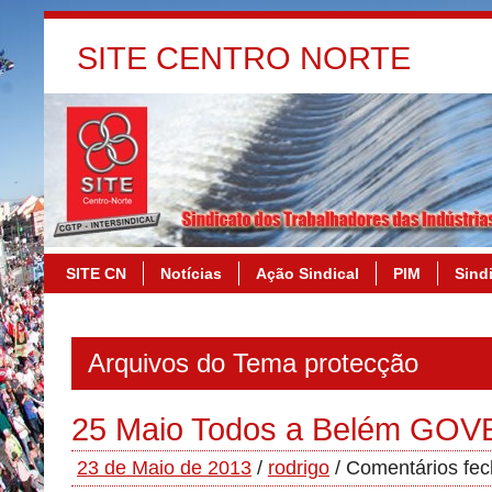
SITE CENTRO NORTE
SITE CN
Notícias
Ação Sindical
PIM
Sindi
Arquivos do Tema protecção
25 Maio Todos a Belém GO
23 de Maio de 2013
/
rodrigo
/
Comentários fe