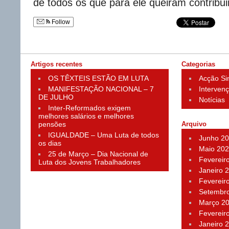
de todos os que para ele queiram contribui
Follow
Artigos recentes
Categorias
OS TÊXTEIS ESTÃO EM LUTA
Acção Si
MANIFESTAÇÃO NACIONAL – 7
Interven
DE JULHO
Notícias
Inter-Reformados exigem
melhores salários e melhores
pensões
Arquivo
IGUALDADE – Uma Luta de todos
Junho 2
os dias
Maio 20
25 de Março – Dia Nacional de
Fevereir
Luta dos Jovens Trabalhadores
Janeiro 
Fevereir
Setembr
Março 2
Fevereir
Janeiro 