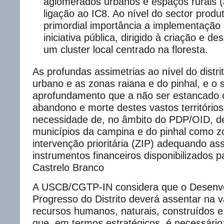
aglomerados urbanos e espaços rurais (a
ligação ao IC8. Ao nível do sector produ
primordial importância a implementação
iniciativa pública, dirigido à criação e d
um cluster local centrado na floresta.
As profundas assimetrias ao nível do distrit
urbano e as zonas raiana e do pinhal, e o 
aprofundamento que a não ser estancado 
abandono e morte destes vastos território
necessidade de, no âmbito do PDP/OID, de
municípios da campina e do pinhal como z
intervenção prioritária (ZIP) adequando a
instrumentos financeiros disponibilizados pa
Castrelo Branco
A USCB/CGTP-IN considera que o Desenvo
Progresso do Distrito deverá assentar na v
recursos humanos, naturais, construídos e
que, em termos estratégicos, é necessário