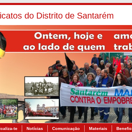
icatos do Distrito de Santarém
caliza-te
Notícias
Comunicação
Materiais
Benefic