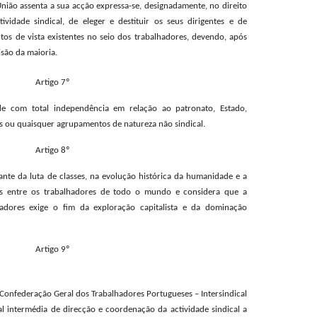
nião assenta a sua acção expressa-se, designadamente, no direito
ividade sindical, de eleger e destituir os seus dirigentes e de
tos de vista existentes no seio dos trabalhadores, devendo, após
isão da maioria.
Artigo 7º
de com total independência em relação ao patronato, Estado,
cos ou quaisquer agrupamentos de natureza não sindical.
Artigo 8º
nte da luta de classes, na evolução histórica da humanidade e a
ntes entre os trabalhadores de todo o mundo e considera que a
adores exige o fim da exploração capitalista e da dominação
Artigo 9º
 Confederação Geral dos Trabalhadores Portugueses – Intersindical
l intermédia de direcção e coordenação da actividade sindical a