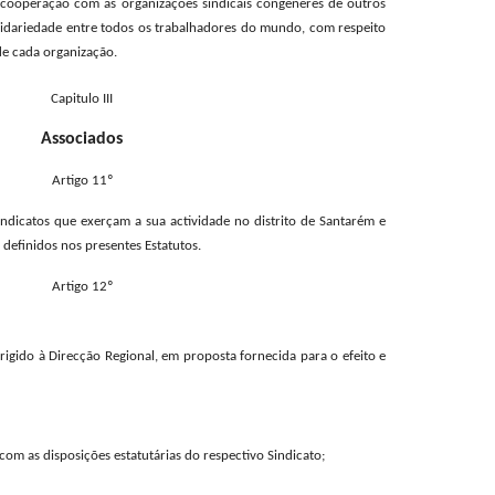
 cooperação com as organizações sindicais congéneres de outros
lidariedade entre todos os trabalhadores do mundo, com respeito
de cada organização.
Capitulo III
Associados
Artigo 11º
Sindicatos que exerçam a sua actividade no distrito de Santarém e
 definidos nos presentes Estatutos.
Artigo 12º
irigido à Direcção Regional, em proposta fornecida para o efeito e
om as disposições estatutárias do respectivo Sindicato;