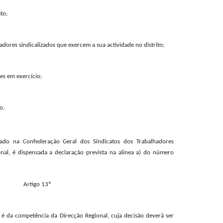
to;
ores sindicalizados que exercem a sua actividade no distrito;
es em exercício;
o.
iado na Confederação Geral dos Sindicatos dos Trabalhadores
onal, é dispensada a declaração prevista na alínea a) do número
Artigo 13º
o é da competência da Direcção Regional, cuja decisão deverá ser