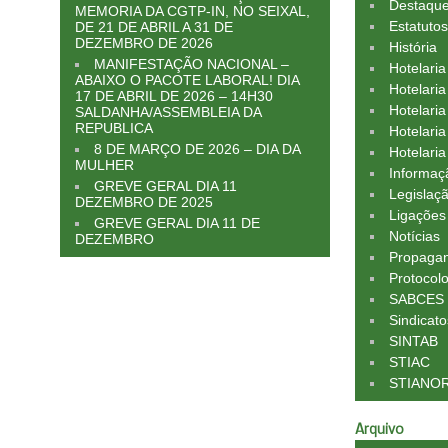
Destaqu
MEMORIA DA CGTP-IN, NO SEIXAL,
Estatuto
DE 21 DE ABRIL A 31 DE
DEZEMBRO DE 2026
História
MANIFESTAÇÃO NACIONAL –
Hotelari
ABAIXO O PACOTE LABORAL! DIA
Hotelaria
17 DE ABRIL DE 2026 – 14H30
Hotelari
SALDANHA/ASSEMBLEIA DA
REPUBLICA
Hotelaria
8 DE MARÇO DE 2026 – DIA DA
Hotelaria
MULHER
Informaç
GREVE GERAL DIA 11
Legislaç
DEZEMBRO DE 2025
Ligações
GREVE GERAL DIA 11 DE
Notícias
DEZEMBRO
Propagan
Protocol
SABCES
Sindicato
SINTAB
STIAC
STIANO
Arquivo