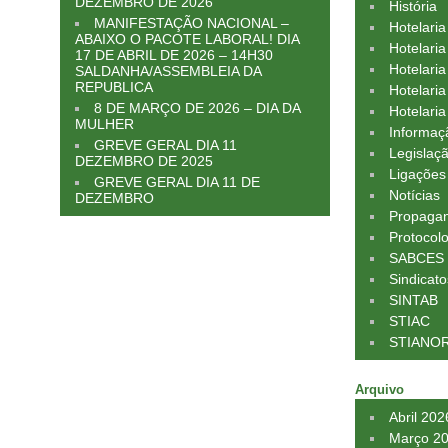
DEZEMBRO DE 2026
História
MANIFESTAÇÃO NACIONAL –
Hotelari
ABAIXO O PACOTE LABORAL! DIA
Hotelaria
17 DE ABRIL DE 2026 – 14H30
Hotelari
SALDANHA/ASSEMBLEIA DA
REPUBLICA
Hotelaria
8 DE MARÇO DE 2026 – DIA DA
Hotelaria
MULHER
Informaç
GREVE GERAL DIA 11
Legislaç
DEZEMBRO DE 2025
Ligações
GREVE GERAL DIA 11 DE
Notícias
DEZEMBRO
Propagan
Protocol
SABCES
Sindicato
SINTAB
STIAC
STIANO
Arquivo
Abril 202
Março 2