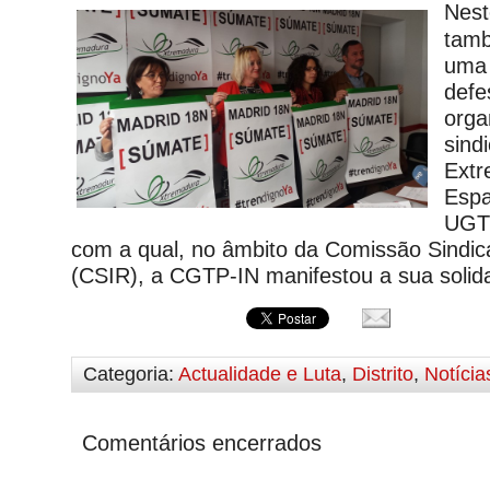
Nest
tam
uma 
defe
orga
sind
Extr
Esp
UGT
com a qual, no âmbito da Comissão Sindica
(CSIR), a CGTP-IN manifestou a sua solid
Categoria:
Actualidade e Luta
,
Distrito
,
Notícia
Comentários encerrados