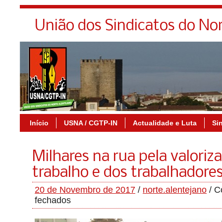
União dos Sindicatos do No
Início
USNA / CGTP-IN
Actualidade e Luta
Si
Milhares na rua pela valoriz
trabalho e dos trabalhadore
20 de Novembro de 2017
/
norte.alentejano
/
C
fechados