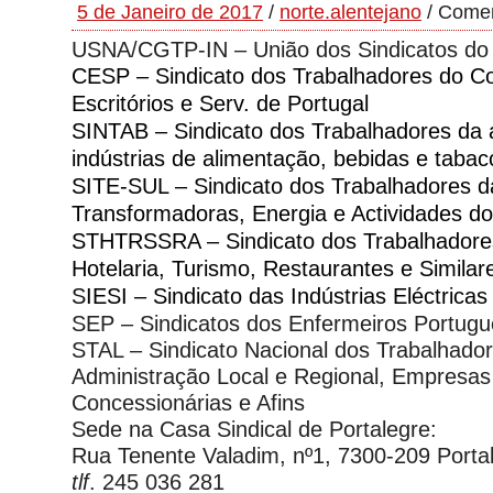
5 de Janeiro de 2017
/
norte.alentejano
/
Comen
USNA/CGTP-IN – União dos Sindicatos do 
CESP – Sindicato dos Trabalhadores do C
Escritórios e Serv. de Portugal
SINTAB – Sindicato dos Trabalhadores da a
indústrias de alimentação, bebidas e taba
SITE-SUL – Sindicato dos Trabalhadores da
Transformadoras, Energia e Actividades d
STHTRSSRA – Sindicato dos Trabalhadores
Hotelaria, Turismo, Restaurantes e Similar
S
IESI – Sindicato das Indústrias Eléctricas
SEP – Sindicatos dos Enfermeiros Portug
STAL – Sindicato Nacional dos Trabalhado
Administração Local e Regional, Empresas 
Concessionárias e Afins
Sede na Casa Sindical de Portalegre:
Rua Tenente Valadim, nº1, 7300-209 Porta
tlf
. 245 036 281