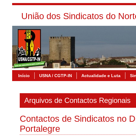
União dos Sindicatos do Nor
Início
USNA / CGTP-IN
Actualidade e Luta
Si
Arquivos de Contactos Regionais
Contactos de Sindicatos no Di
Portalegre