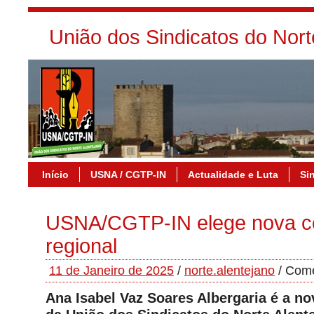
União dos Sindicatos do Nor
Início
USNA / CGTP-IN
Actualidade e Luta
Si
USNA/CGTP-IN elege nova c
regional
11 de Janeiro de 2025
/
norte.alentejano
/
Come
Ana Isabel Vaz Soares Albergaria é a n