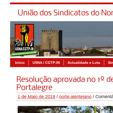
União dos Sindicatos do No
Início
USNA / CGTP-IN
Actualidade e Luta
Si
Resolução aprovada no 1º d
Portalegre
1 de Maio de 2018
/
norte.alentejano
/
Comentá