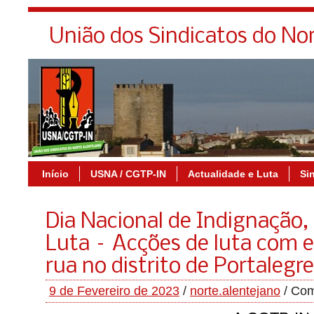
União dos Sindicatos do No
Início
USNA / CGTP-IN
Actualidade e Luta
Si
Dia Nacional de Indignação,
Luta – Acções de luta com 
rua no distrito de Portalegre
9 de Fevereiro de 2023
/
norte.alentejano
/
Com