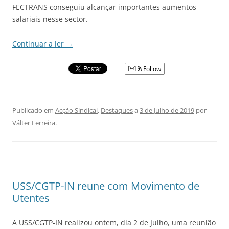
FECTRANS conseguiu alcançar importantes aumentos
salariais nesse sector.
Continuar a ler
→
Follow
Publicado em
Acção Sindical
,
Destaques
a
3 de Julho de 2019
por
Válter Ferreira
.
USS/CGTP-IN reune com Movimento de
Utentes
A USS/CGTP-IN realizou ontem, dia 2 de Julho, uma reunião