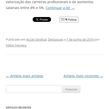
valorização das carreiras profissionais e de aumentos
salariais entre 4% e 5%.
Continuar a ler
→
Follow
Publicado em
Acção Sindical
,
Destaques
a
7 de Junho de 2019
por
Válter Ferreira
.
Navegação
←
Artigos mais antigos
Artigos mais recentes
→
de
Pesquisar
artigos
por:
ARTIGOS RECENTES