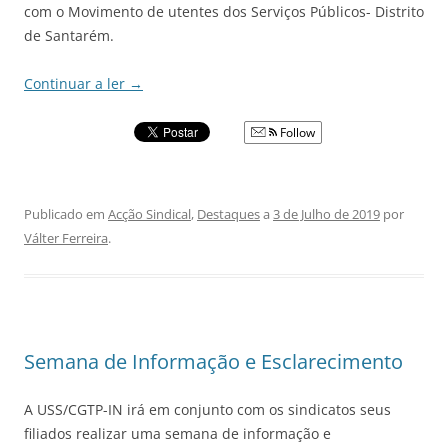
com o Movimento de utentes dos Serviços Públicos- Distrito
de Santarém.
Continuar a ler
→
Follow
Publicado em
Acção Sindical
,
Destaques
a
3 de Julho de 2019
por
Válter Ferreira
.
Semana de Informação e Esclarecimento
A USS/CGTP-IN irá em conjunto com os sindicatos seus
filiados realizar uma semana de informação e