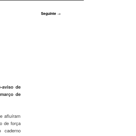
Seguinte
→
é-aviso de
 março de
e afluíram
o de força
 o caderno