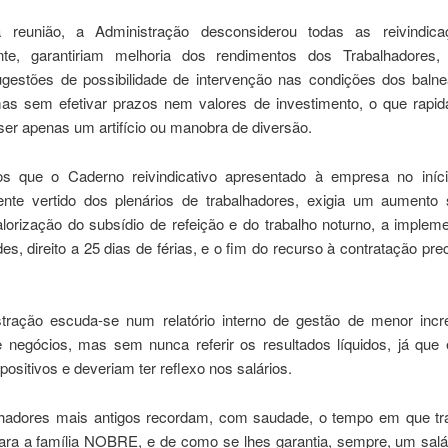
a reunião, a Administração desconsiderou todas as reivindica
nte, garantiriam melhoria dos rendimentos dos Trabalhadores
gestões de possibilidade de intervenção nas condições dos balne
mas sem efetivar prazos nem valores de investimento, o que rapi
er apenas um artifício ou manobra de diversão.
 que o Caderno reivindicativo apresentado à empresa no iníc
nte vertido dos plenários de trabalhadores, exigia um aumento s
alorização do subsídio de refeição e do trabalho noturno, a implem
des, direito a 25 dias de férias, e o fim do recurso à contratação prec
tração escuda-se num relatório interno de gestão de menor inc
 negócios, mas sem nunca referir os resultados líquidos, já que
positivos e deveriam ter reflexo nos salários.
hadores mais antigos recordam, com saudade, o tempo em que t
para a família NOBRE, e de como se lhes garantia, sempre, um salá