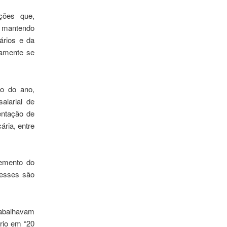
ções que,
, mantendo
ários e da
damente se
io do ano,
alarial de
entação de
ária, entre
remento do
 esses são
rabalhavam
rio em “20