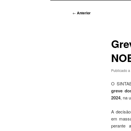
Navegação
←
Anterior
de
artigos
Gre
NOB
Publicado a
O SINTAB
greve do
2024
, na 
A decisão
em massa 
perante a