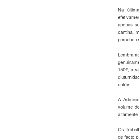
Na últim
efetivame
apenas su
cantina, 
percebeu s
Lembramos
genuiname
150€, a v
diuturnida
outras.
A Adminis
volume de
altamente 
Os Trabal
de facto 