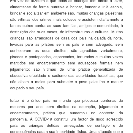
Em vez de fazerem o que todas as crianças têm direito a fazer,
alimentar-se de forma nutritiva e brincar, brincar e ir à escola,
brincar e socializar em ambiente são, muitas crianças palestinas
são vítimas dos crimes mais odiosos e assistem diariamente a
tantos outros contra as suas famílias, amigos e comunidade, à
destruição das suas casas, de infraestruturas e culturas. Muitas
crianças são arrancadas de casa dos pais na calada da noite,
levadas para as prisões sem os pais e sem advogado, sem
conhecerem os seus direitos; são agredidos verbalmente,
pisados e pontapeados, espancados, torturados e muitas vezes
mantidos em encarceramento sem acusações formais nem
julgamento; são vítimas de uma prática generalizada de
obsessiva crueldade e sadismo das autoridades israelitas, que
não olham a meios para submeter o povo palestino e manter
ocupado o seu país.
Israel é o único país no mundo que processa centenas de
menores por ano, sem direitos na detenção, julgamento e
encarceramento, prática que aumentou no contexto da
pandemia. A COVID-19 constitui um factor de risco acrescido
para as crianças detidas, ameaçadas de contágio e de
consequências para a sua integridade física. Uma situação que é