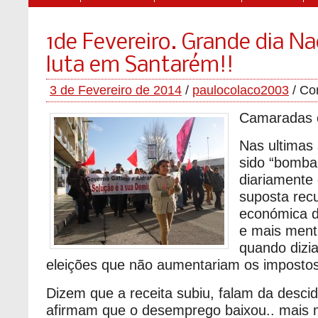
1de Fevereiro. Grande dia Na
luta em Santarém!!
3 de Fevereiro de 2014
/
paulocolaco2003
/
Co
Camaradas 
Nas ultimas
sido “bomba
diariamente 
suposta rec
económica d
e mais menti
quando dizi
eleições que não aumentariam os impost
Dizem que a receita subiu, falam da desci
afirmam que o desemprego baixou.. mais