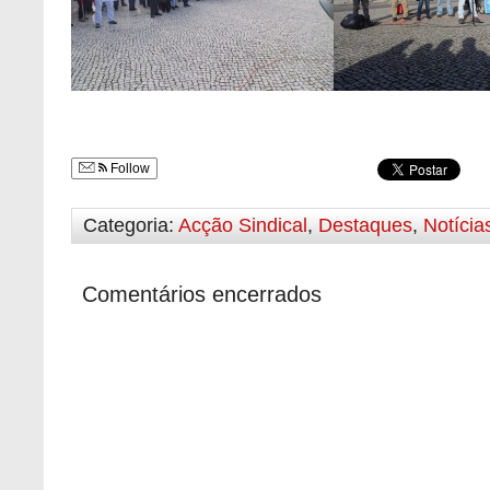
Follow
Categoria:
Acção Sindical
,
Destaques
,
Notícia
Comentários encerrados