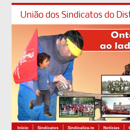
União dos Sindicatos do Dis
Início
Sindicatos
Sindicaliza-te
Notícias