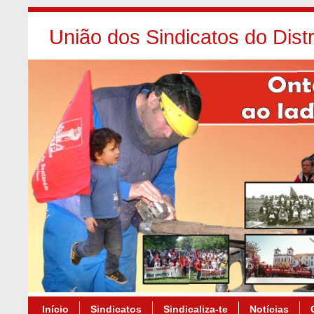
União dos Sindicatos do Dist
Início
Sindicatos
Sindicaliza-te
Notícias