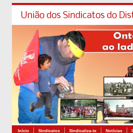
União dos Sindicatos do Dis
Início
Sindicatos
Sindicaliza-te
Notícias