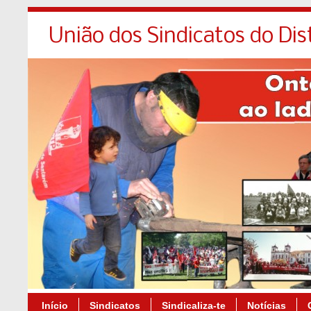
União dos Sindicatos do Dis
Início
Sindicatos
Sindicaliza-te
Notícias