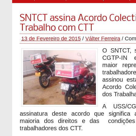
SNTCT assina Acordo Colect
Trabalho com CTT
13 de Fevereiro de 2015
/
Válter Ferreira
/
Come
O SNTCT, si
CGTP-IN e
maior repre
trabalha
assinou es
Acordo Cole
dos Trabalh
A USS/CG
assinatura deste acordo que signific
maioria dos direitos e das condições
trabalhadores dos CTT.