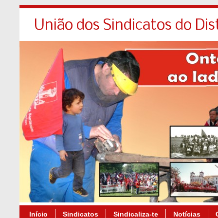
União dos Sindicatos do Dis
Início
Sindicatos
Sindicaliza-te
Notícias