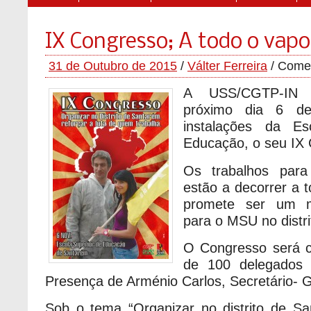
IX Congresso; A todo o vapo
31 de Outubro de 2015
/
Válter Ferreira
/
Comen
A USS/CGTP-IN v
próximo dia 6 d
instalações da Es
Educação, o seu IX
Os trabalhos par
estão a decorrer a 
promete ser um m
para o MSU no distr
O Congresso será 
de 100 delegados
Presença de Arménio Carlos, Secretário- 
Sob o tema “Organizar no distrito de Sa