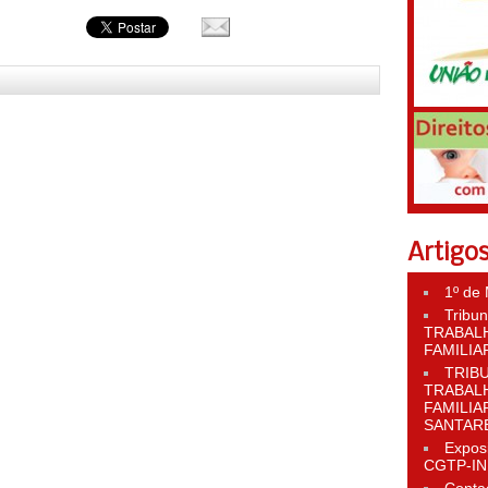
Artigos
1º de
Tribu
TRABALH
FAMILIA
TRIBU
TRABALH
FAMILIA
SANTAR
Expos
CGTP-IN