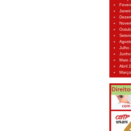
Fever
Janei
Dezem
Novem
Outub
Setem
Agost
Julho
Junho
Maio 
Abril 
Março