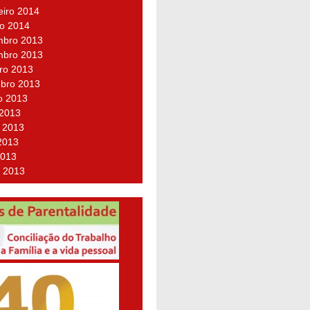
eiro 2014
ro 2014
bro 2013
bro 2013
ro 2013
bro 2013
o 2013
 2013
 2013
2013
2013
 2013