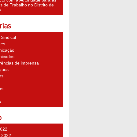
cto com a Autoridade para as
 de Trabalho no Distrito de
m
rias
Sindical
zes
icação
icados
rências de imprensa
ques
os
as
s
o
2022
 2022