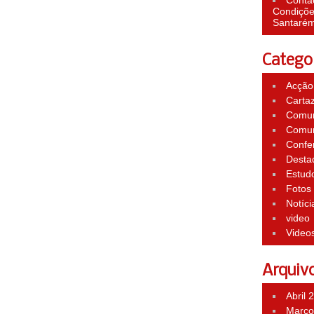
Conta
Condições
Santaré
Catego
Acção 
Carta
Comun
Comun
Confe
Desta
Estud
Fotos
Notíci
video
Video
Arquiv
Abril 
Março