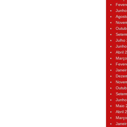
Fever
Junho
Agost
Novem
Outub
Setem
Julho
Junho
Abril 
Março
Fever
Janei
Dezem
Novem
Outub
Setem
Junho
Maio 
Abril 
Março
Janei