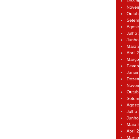
Dezem
Novem
Outub
Setem
Agost
Julho
Junho
Maio 
Abril 
Março
Fever
Janei
Dezem
Novem
Outub
Setem
Agost
Julho
Junho
Maio 
Abril 
Março