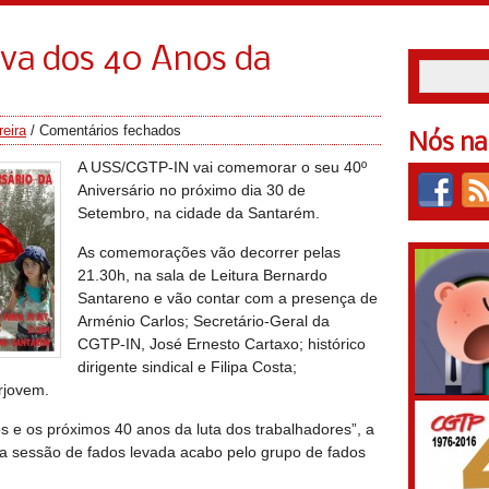
iva dos 40 Anos da
reira
/
Comentários fechados
Nós na
A USS/CGTP-IN vai comemorar o seu 40º
Aniversário no próximo dia 30 de
Setembro, na cidade da Santarém.
As comemorações vão decorrer pelas
21.30h, na sala de Leitura Bernardo
Santareno e vão contar com a presença de
Arménio Carlos; Secretário-Geral da
CGTP-IN, José Ernesto Cartaxo; histórico
dirigente sindical e Filipa Costa;
rjovem.
s e os próximos 40 anos da luta dos trabalhadores”, a
ma sessão de fados levada acabo pelo grupo de fados