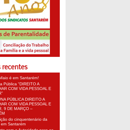
 recentes
 Maio é em Santarém!
na Pública “DIREITO A
AR COM VIDA PESSOAL E
R”
NA PÚBLICA DIREITO A
AR COM VIDA PESSOAL E
R, 9 DE MARÇO –
ÉM
ição do cinquentenário da
 em Santarém