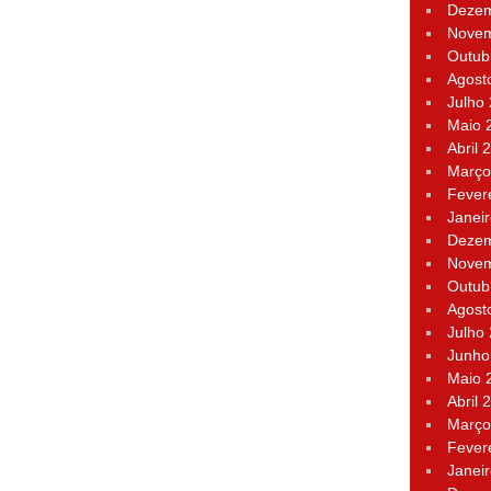
Dezem
Novem
Outub
Agost
Julho
Maio 
Abril 
Março
Fever
Janei
Dezem
Novem
Outub
Agost
Julho
Junho
Maio 
Abril 
Março
Fever
Janei