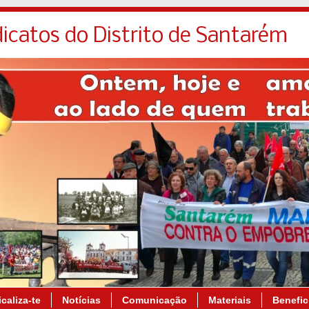
icatos do Distrito de Santarém
caliza-te
Notícias
Comunicação
Materiais
Benefic