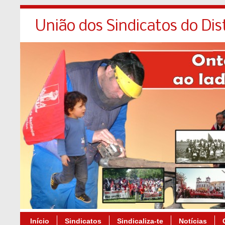
União dos Sindicatos do Dis
Início
Sindicatos
Sindicaliza-te
Notícias