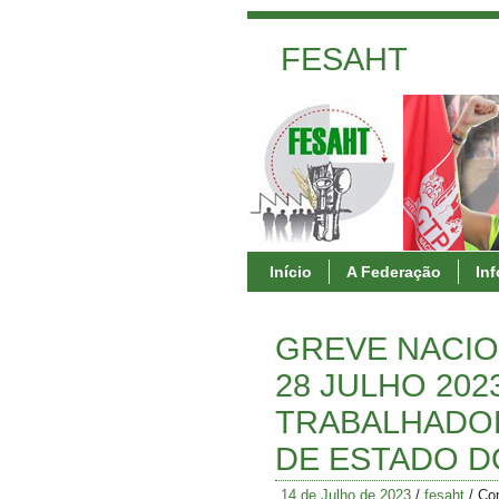
FESAHT
Início
A Federação
In
GREVE NACIO
28 JULHO 20
TRABALHADOR
DE ESTADO D
14 de Julho de 2023
/
fesaht
/
Co