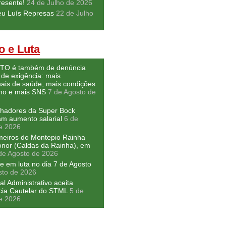
resente!
24 de Julho de 2026
eu Luís Represas
22 de Julho
o e Luta
O é também de denúncia
 de exigência: mais
nais de saúde, mais condições
lho e mais SNS
7 de Agosto de
lhadores da Super Bock
am aumento salarial
6 de
e 2026
meiros do Montepio Rainha
nor (Caldas da Rainha), em
de Agosto de 2026
e em luta no dia 7 de Agosto
sto de 2026
al Administrativo aceita
cia Cautelar do STML
5 de
e 2026