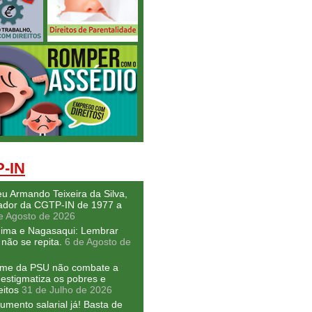
-IN
u Armando Teixeira da Silva,
dor da CGTP-IN de 1977 a
e Agosto de 2026
hima e Nagasaqui: Lembrar
não se repita.
6 de Agosto de
ime da PSU não combate a
 estigmatiza os pobres e
eitos
31 de Julho de 2026
umento salarial já! Basta de