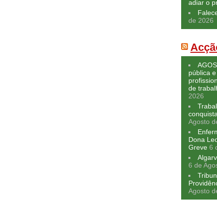
adiar o p
Falec
de 2026
Acçã
AGOST
pública e
profissio
de traba
2026
Traba
conquist
Agosto d
Enfer
Dona Leo
Greve
6 
Algarv
6 de Ago
Tribun
Providên
Agosto d