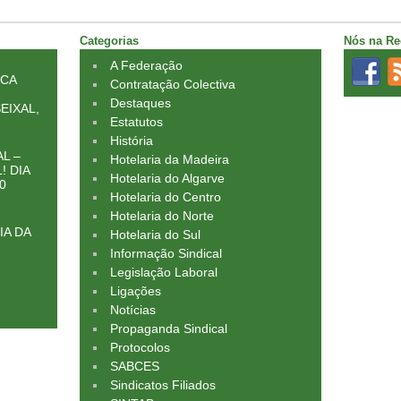
Categorias
Nós na Re
A Federação
ICA
Contratação Colectiva
Destaques
EIXAL,
Estatutos
História
L –
Hotelaria da Madeira
! DIA
Hotelaria do Algarve
0
Hotelaria do Centro
Hotelaria do Norte
IA DA
Hotelaria do Sul
Informação Sindical
Legislação Laboral
Ligações
Notícias
Propaganda Sindical
Protocolos
SABCES
Sindicatos Filiados