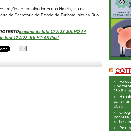
entração de trabalhadores dos Hoteis, no dia
porta da Secretaria de Estado do Turismo, sito na Rua
.
PROTESTO
semana de luta 17 A 28 JULHO A4
e luta 17 A 28 JULHO A3 final
CGTP
Falece
Coordena
1986
7 d
Hiros
para que 
2026
O reg
pobreza,
reduz dir
Pelo a