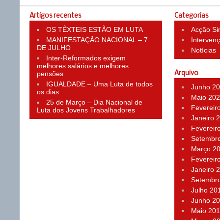
Artigos recentes
Categorias
OS TÊXTEIS ESTÃO EM LUTA
Acção Si
MANIFESTAÇÃO NACIONAL – 7
Interven
DE JULHO
Notícias
Inter-Reformados exigem
melhores salários e melhores
pensões
Arquivo
IGUALDADE – Uma Luta de todos
Junho 2
os dias
Maio 20
25 de Março – Dia Nacional de
Fevereir
Luta dos Jovens Trabalhadores
Janeiro 
Fevereir
Setembr
Março 2
Fevereir
Janeiro 
Setembr
Julho 20
Junho 2
Maio 20