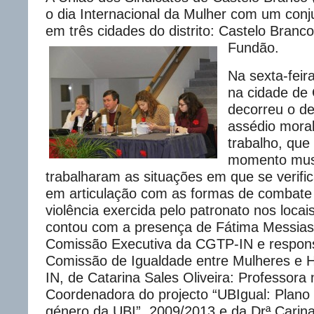
o dia Internacional da Mulher com um conju
em três cidades do distrito: Castelo Branco
Fundão.
Na sexta-feir
na cidade de
decorreu o d
assédio moral
trabalho, qu
momento musi
trabalharam as situações em que se verifi
em articulação com as formas de combate 
violência exercida pelo patronato nos locai
contou com a presença de Fátima Messia
Comissão Executiva da CGTP-IN e respons
Comissão de Igualdade entre Mulheres e
IN, de Catarina Sales Oliveira: Professora 
Coordenadora do projecto “UBIgual: Plano
género da UBI”, 2009/2013 e da Drª Carin