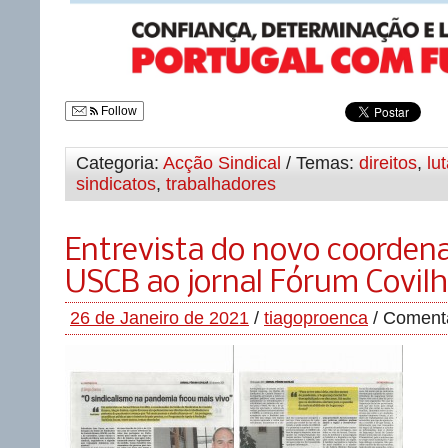
Follow
Categoria:
Acção Sindical
/ Temas:
direitos
,
lu
sindicatos
,
trabalhadores
Entrevista do novo coorden
USCB ao jornal Fórum Covil
26 de Janeiro de 2021
/
tiagoproenca
/
Comentá