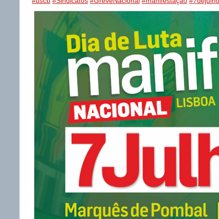
#uscb
#Sindicatos
#GreveNacional
#manifestação
#7dejulh