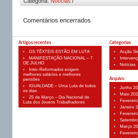
Categoria:
Notícias
/
Comentários encerrados
Artigos recentes
Categorias
OS TÊXTEIS ESTÃO EM LUTA
Acção Si
MANIFESTAÇÃO NACIONAL – 7
Interven
DE JULHO
Notícias
Inter-Reformados exigem
melhores salários e melhores
pensões
Arquivo
IGUALDADE – Uma Luta de todos
Junho 2
os dias
Maio 20
25 de Março – Dia Nacional de
Fevereir
Luta dos Jovens Trabalhadores
Janeiro 
Fevereir
Setembr
Março 2
Fevereir