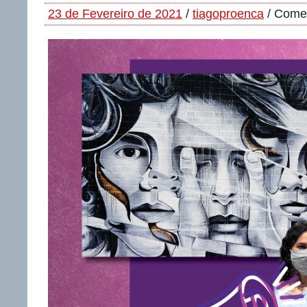
23 de Fevereiro de 2021
/
tiagoproenca
/
Comen