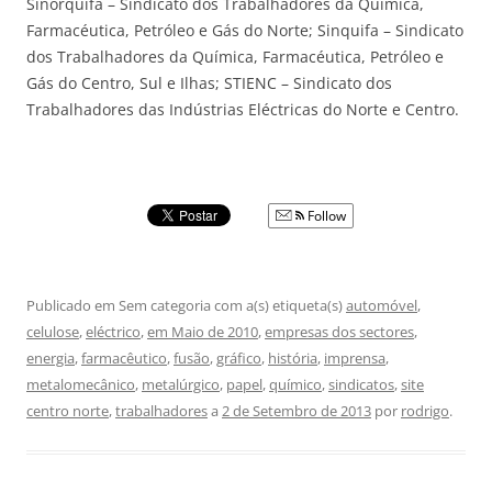
Sinorquifa – Sindicato dos Trabalhadores da Química,
Farmacéutica, Petróleo e Gás do Norte; Sinquifa – Sindicato
dos Trabalhadores da Química, Farmacéutica, Petróleo e
Gás do Centro, Sul e Ilhas; STIENC – Sindicato dos
Trabalhadores das Indústrias Eléctricas do Norte e Centro.
Follow
Publicado em Sem categoria com a(s) etiqueta(s)
automóvel
,
celulose
,
eléctrico
,
em Maio de 2010
,
empresas dos sectores
,
energia
,
farmacêutico
,
fusão
,
gráfico
,
história
,
imprensa
,
metalomecânico
,
metalúrgico
,
papel
,
químico
,
sindicatos
,
site
centro norte
,
trabalhadores
a
2 de Setembro de 2013
por
rodrigo
.