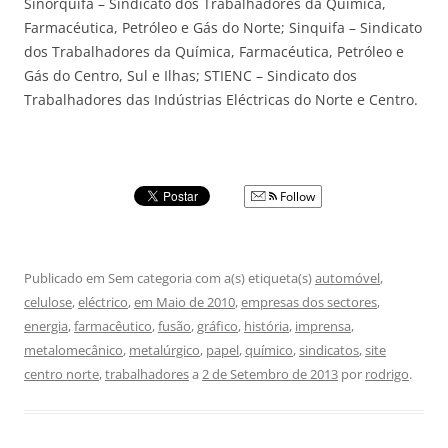
Sinorquifa – Sindicato dos Trabalhadores da Química,
Farmacéutica, Petróleo e Gás do Norte; Sinquifa – Sindicato
dos Trabalhadores da Química, Farmacéutica, Petróleo e
Gás do Centro, Sul e Ilhas; STIENC – Sindicato dos
Trabalhadores das Indústrias Eléctricas do Norte e Centro.
Follow
Publicado em Sem categoria com a(s) etiqueta(s)
automóvel
,
celulose
,
eléctrico
,
em Maio de 2010
,
empresas dos sectores
,
energia
,
farmacêutico
,
fusão
,
gráfico
,
história
,
imprensa
,
metalomecânico
,
metalúrgico
,
papel
,
químico
,
sindicatos
,
site
centro norte
,
trabalhadores
a
2 de Setembro de 2013
por
rodrigo
.