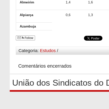
Almeirim
1,4
1,6
Alpiarça
0,6
1,3
Azambuja
Follow
Categoria:
Estudos
/
Comentários encerrados
União dos Sindicatos do 