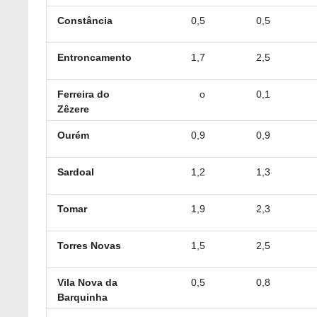
Constância
0,5
0,5
Entroncamento
1,7
2,5
Ferreira do
o
0,1
Zêzere
Ourém
0,9
0,9
Sardoal
1,2
1,3
Tomar
1,9
2,3
Torres Novas
1,5
2,5
Vila Nova da
0,5
0,8
Barquinha