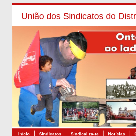
União dos Sindicatos do Dist
Início
Sindicatos
Sindicaliza-te
Notícias