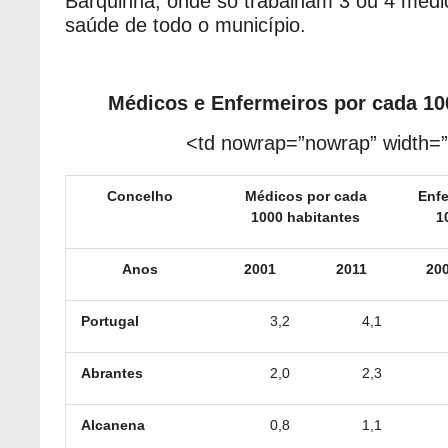
Barquinha, onde só trabalham 3 ou 4 médi
saúde de todo o município.
Médicos e Enfermeiros por cada 10
<td nowrap=”nowrap” width=
Concelho
Médicos por cada
Enfe
1000 habitantes
1
Anos
2001
2011
20
Portugal
3,2
4,1
Abrantes
2,0
2,3
Alcanena
0,8
1,1