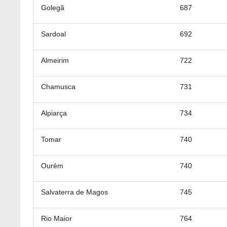
Golegã
687
Sardoal
692
Almeirim
722
Chamusca
731
Alpiarça
734
Tomar
740
Ourém
740
Salvaterra de Magos
745
Rio Maior
764