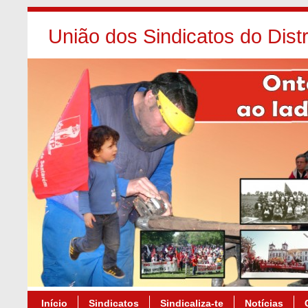
União dos Sindicatos do Dist
Início
Sindicatos
Sindicaliza-te
Notícias