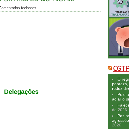
Comentários fechados
CGTP
O reg
pobreza,
reduz dir
Delegações
Pelo a
adiar o p
Falec
de 2026
Paz n
agressõe
2026