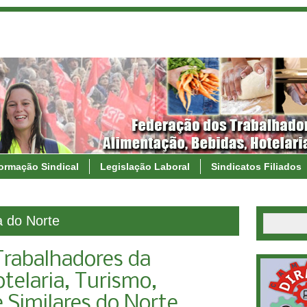
formação Sindical
Legislação Laboral
Sindicatos Filiados
a do Norte
Trabalhadores da
otelaria, Turismo,
 Similares do Norte