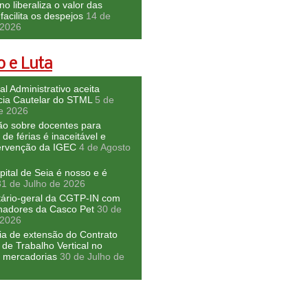
o liberaliza o valor das
facilita os despejos
14 de
 2026
 e Luta
al Administrativo aceita
cia Cautelar do STML
5 de
e 2026
ão sobre docentes para
 de férias é inaceitável e
tervenção da IGEC
4 de Agosto
ital de Seia é nosso e é
31 de Julho de 2026
tário-geral da CGTP-IN com
lhadores da Casco Pet
30 de
 2026
ia de extensão do Contrato
 de Trabalho Vertical no
e mercadorias
30 de Julho de