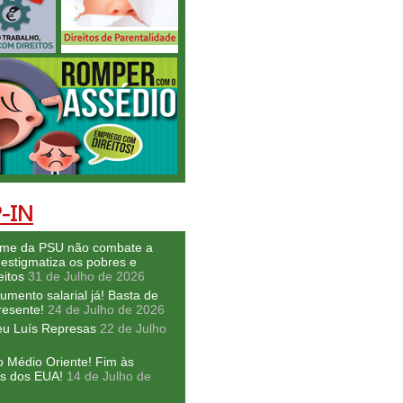
-IN
ime da PSU não combate a
 estigmatiza os pobres e
eitos
31 de Julho de 2026
umento salarial já! Basta de
resente!
24 de Julho de 2026
eu Luís Represas
22 de Julho
o Médio Oriente! Fim às
s dos EUA!
14 de Julho de