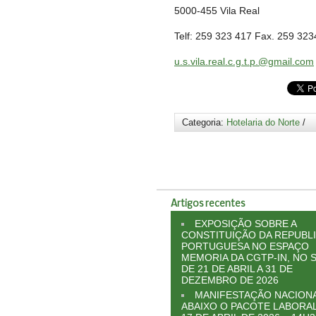
5000-455 Vila Real
Telf: 259 323 417 Fax. 259 32
u.s.vila.real.c.g.t.p.@gmail.com
Categoria:
Hotelaria do Norte
/
Artigos recentes
EXPOSIÇÃO SOBRE A
CONSTITUIÇÃO DA REPUBL
PORTUGUESA NO ESPAÇO
MEMORIA DA CGTP-IN, NO S
DE 21 DE ABRIL A 31 DE
DEZEMBRO DE 2026
MANIFESTAÇÃO NACIONA
ABAIXO O PACOTE LABORAL