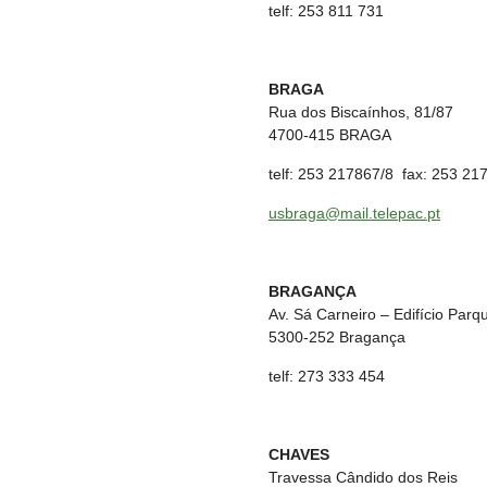
telf: 253 811 731
BRAGA
Rua dos Biscaínhos, 81/87
4700-415 BRAGA
telf: 253 217867/8 fax: 253 21
usbraga@mail.telepac.pt
BRAGANÇA
Av. Sá Carneiro – Edifício Parqu
5300-252 Bragança
telf: 273 333 454
CHAVES
Travessa Cândido dos Reis