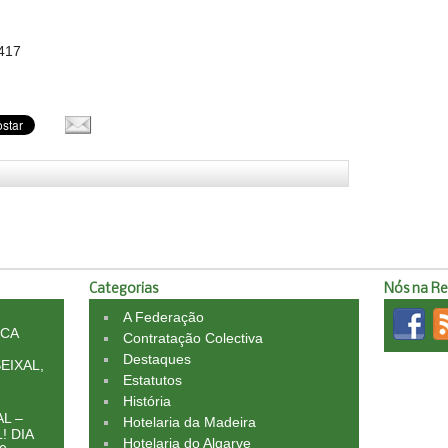
3417
Categorias
Nós na R
A Federação
ICA
Contratação Colectiva
Destaques
EIXAL,
Estatutos
História
L –
Hotelaria da Madeira
! DIA
Hotelaria do Algarve