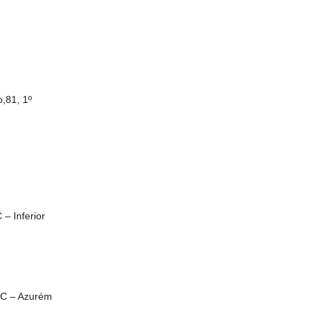
,81, 1º
– Inferior
R/C – Azurém