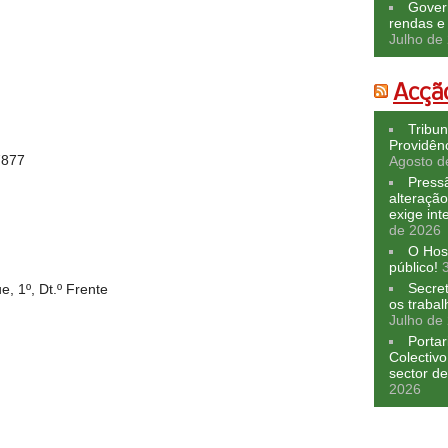
Govern
rendas e 
Julho de
Acção
Tribun
Providên
7877
Agosto d
Press
alteração
exige in
de 2026
O Hosp
público!
Secre
e, 1º, Dt.º Frente
os traba
Julho de
Portar
Colectivo
sector d
2026