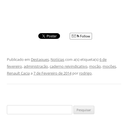
Follow
Publicado em
Destaques
,
Notícias
com a(s) etiqueta(s)
6 de
fevereiro
,
administração
,
caderno reivindicativo
,
moção
,
moções
,
Renault Cacia
a
7 de Fevereiro de 2014
por
rodrigo
.
Pesquisar
por: