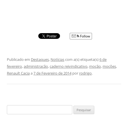
Follow
Publicado em
Destaques
,
Notícias
com a(s) etiqueta(s)
6 de
fevereiro
,
administração
,
caderno reivindicativo
,
moção
,
moções
,
Renault Cacia
a
7 de Fevereiro de 2014
por
rodrigo
.
Pesquisar
por: