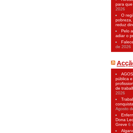
para que 
2026
O reg
pobreza,
reduz dir
Pelo a
adiar o p
Falec
de 2026
Acçã
AGOST
pública e
profissio
de traba
2026
Traba
conquist
Agosto d
Enfer
Dona Leo
Greve
6 
Algarv