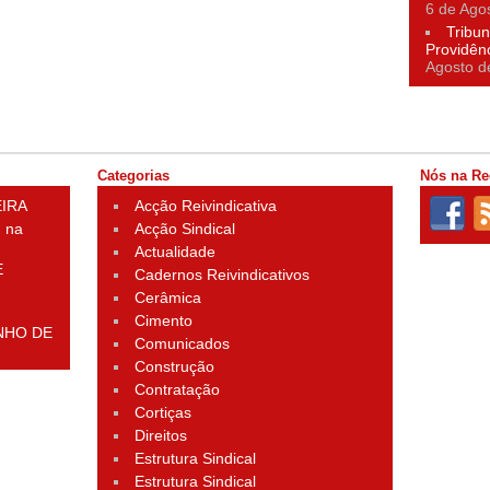
6 de Ago
Tribun
Providên
Agosto d
Categorias
Nós na Re
EIRA
Acção Reivindicativa
 na
Acção Sindical
Actualidade
E
Cadernos Reivindicativos
Cerâmica
Cimento
NHO DE
Comunicados
Construção
Contratação
Cortiças
Direitos
Estrutura Sindical
Estrutura Sindical