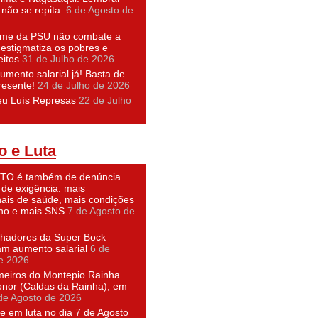
não se repita.
6 de Agosto de
ime da PSU não combate a
 estigmatiza os pobres e
eitos
31 de Julho de 2026
umento salarial já! Basta de
resente!
24 de Julho de 2026
eu Luís Represas
22 de Julho
o e Luta
O é também de denúncia
 de exigência: mais
nais de saúde, mais condições
lho e mais SNS
7 de Agosto de
lhadores da Super Bock
am aumento salarial
6 de
e 2026
meiros do Montepio Rainha
nor (Caldas da Rainha), em
de Agosto de 2026
e em luta no dia 7 de Agosto