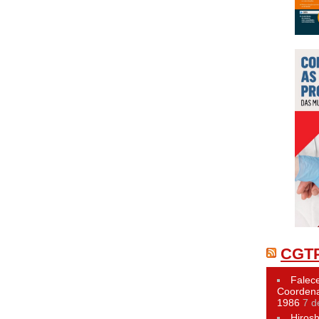
CGTP
Falece
Coordena
1986
7 d
Hiros