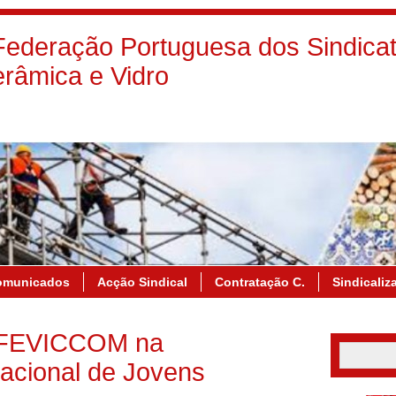
deração Portuguesa dos Sindicat
râmica e Vidro
omunicados
Acção Sindical
Contratação C.
Sindicaliz
 FEVICCOM na
acional de Jovens