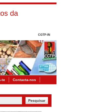
os da
CGTP-IN
a-te
Contacta-nos