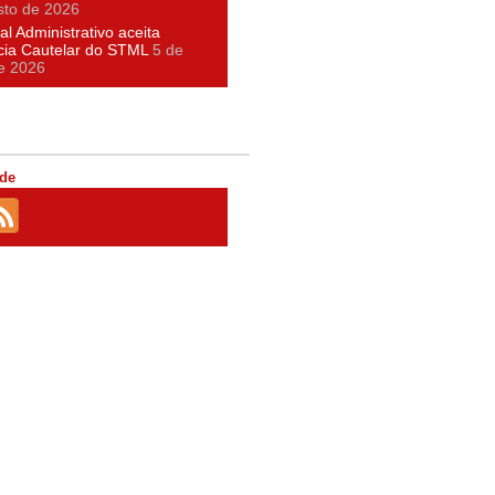
sto de 2026
al Administrativo aceita
cia Cautelar do STML
5 de
e 2026
de