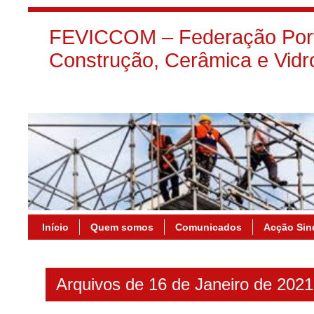
FEVICCOM – Federação Port
Construção, Cerâmica e Vidr
Início
Quem somos
Comunicados
Acção Sin
Arquivos de 16 de Janeiro de 2021