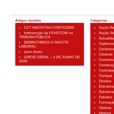
Artigos recentes
Categorias
CCT INDÚSTRIA CORTICEIRA
Acção Rei
Intervenção da FEVICCOM na
Acção Si
TRIBUNA PÚBLICA
Actualid
DERROTÁMOS O PACOTE
Cadernos
LABORAL!
Cerâmic
(sem título)
Cimento
GREVE GERAL – 3 DE JUNHO DE
Comunic
2026
Construç
Contrata
Cortiças
Direitos
Estrutura
Estrutura
Estudos
Formação
História
História