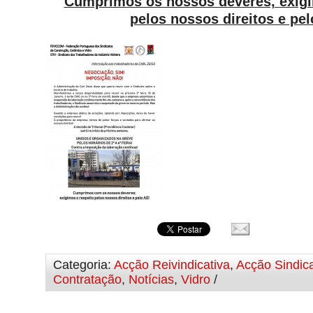
Cumprimos os nossos deveres,
exig
pelos nossos direitos e pel
Categoria:
Acção Reivindicativa
,
Acção Sindica
Contratação
,
Notícias
,
Vidro
/