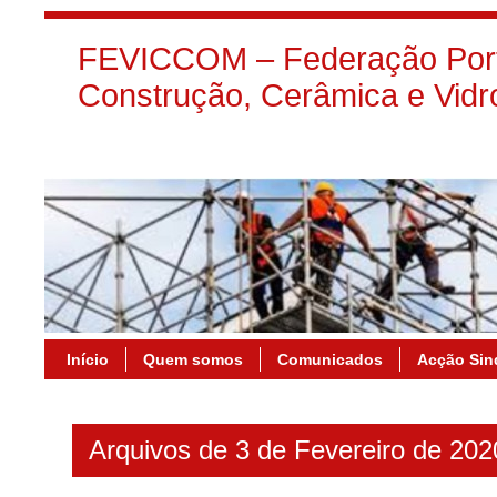
FEVICCOM – Federação Port
Construção, Cerâmica e Vidr
Início
Quem somos
Comunicados
Acção Sin
Arquivos de 3 de Fevereiro de 202