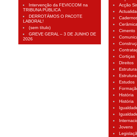
Intervenção da FEVICCOM na
Acção Si
TRIBUNA PÚBLICA
Actualid
DERROTÁMOS O PACOTE
Cadernos
LABORAL!
Cerâmic
(sem título)
Cimento
GREVE GERAL – 3 DE JUNHO DE
Comunic
2026
Construç
Contrata
Cortiças
Direitos
Estrutura
Estrutura
Estudos
Formação
História
História
Igualdad
Igualdad
Internaci
Jovens
Legislaç