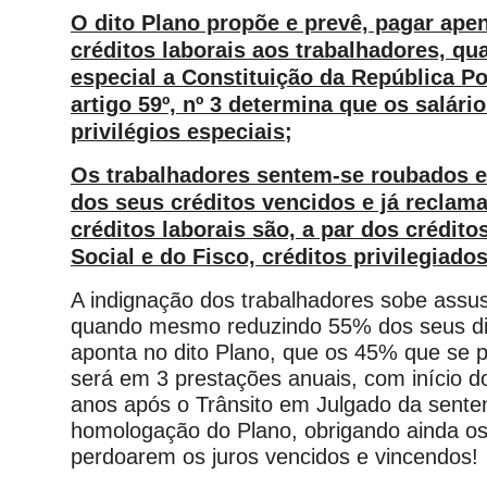
O dito Plano propõe e prevê, pagar ap
créditos laborais aos trabalhadores, qu
especial a Constituição da República P
artigo 59º, nº 3 determina que os salár
privilégios especiais;
Os trabalhadores sentem-se roubados 
dos seus créditos vencidos e já reclam
créditos laborais são, a par dos crédit
Social e do Fisco, créditos privilegiados
A indignação dos trabalhadores sobe ass
quando mesmo reduzindo 55% dos seus dir
aponta no dito Plano, que os 45% que se 
será em 3 prestações anuais, com início 
anos após o Trânsito em Julgado da sente
homologação do Plano, obrigando ainda os
perdoarem os juros vencidos e vincendos!