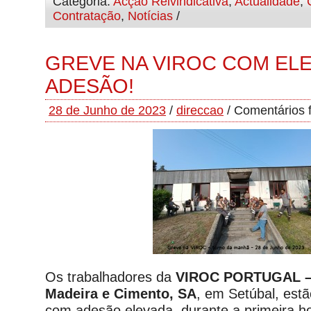
Categoria:
Acção Reivindicativa
,
Actualidade
,
Contratação
,
Notícias
/
GREVE NA VIROC COM EL
ADESÃO!
28 de Junho de 2023
/
direccao
/
Comentários 
Os trabalhadores da
VIROC PORTUGAL – 
Madeira e Cimento, SA
, em Setúbal, est
com adesão elevada, durante a primeira h