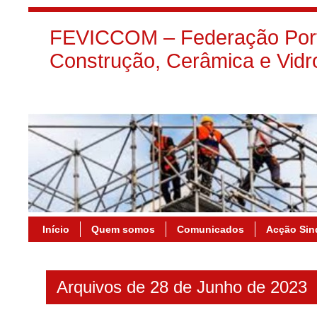
FEVICCOM – Federação Port
Construção, Cerâmica e Vidr
Início
Quem somos
Comunicados
Acção Sin
Arquivos de 28 de Junho de 2023