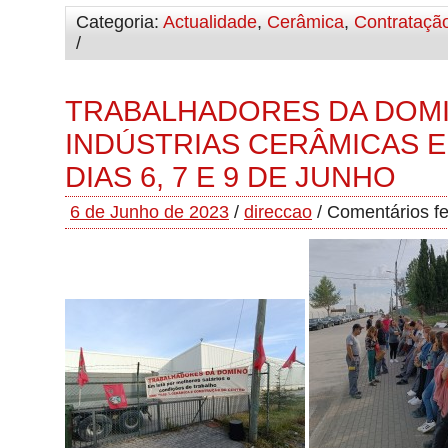
Categoria:
Actualidade
,
Cerâmica
,
Contrataçã
/
TRABALHADORES DA DOMI
INDÚSTRIAS CERÂMICAS 
DIAS 6, 7 E 9 DE JUNHO
6 de Junho de 2023
/
direccao
/
Comentários f