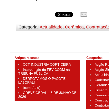
Categoria:
Actualidade
,
Cerâmica
,
Contrataçã
Artigos recentes
Categorias
CCT INDÚSTRIA CORTICEIRA
Acção Rei
Intervenção da FEVICCOM na
Acção Si
TRIBUNA PÚBLICA
Actualid
DERROTÁMOS O PACOTE
Cadernos
LABORAL!
Cerâmic
(sem título)
Cimento
GREVE GERAL – 3 DE JUNHO DE
Comunic
2026
Construç
Contrata