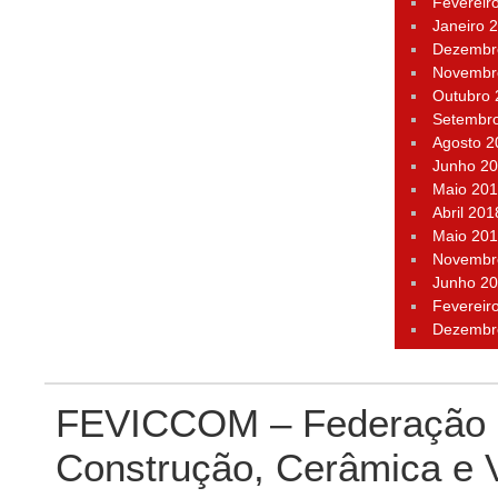
Fevereir
Janeiro 
Dezembr
Novembr
Outubro
Setembr
Agosto 2
Junho 2
Maio 20
Abril 201
Maio 20
Novembr
Junho 2
Fevereir
Dezembr
FEVICCOM – Federação P
Construção, Cerâmica e 