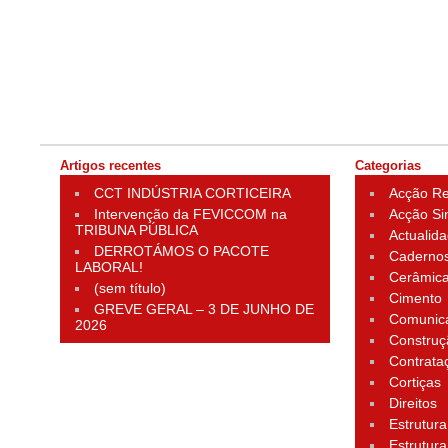
Artigos recentes
Categorias
CCT INDÚSTRIA CORTICEIRA
Acção Rei
Intervenção da FEVICCOM na
Acção Si
TRIBUNA PÚBLICA
Actualid
DERROTÁMOS O PACOTE
Cadernos
LABORAL!
Cerâmic
(sem título)
Cimento
GREVE GERAL – 3 DE JUNHO DE
Comunic
2026
Construç
Contrata
Cortiças
Direitos
Estrutura
Estrutura