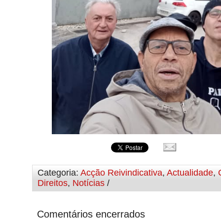
Categoria:
Acção Reivindicativa
,
Actualidade
,
Direitos
,
Notícias
/
Comentários encerrados