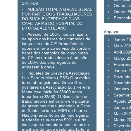
SINTRA!
Outras es
ADESÃO TOTAL À GREVE GERAL
Outros Si
POR PARTE DOS TRABALHADORES
Protocol
DO SUCH ENCERRA AS DUAS
CAFETARIAS DO HOSPITAL DO
LITORAL ALENTEJANO!
Arquivo
Adesão de 100% nos armazéns
de apoio dos bares dos comboios de
Junho 2
longo curso da CP! Armazéns de
Maio 20
apoio em terra ao serviço de bordo e
Abril 202
bares dos comboios de longo curso
da CP encerrados devido à adesão
Março 2
de 100% dos empregados de
Fevereir
armazém à greve.
Janeiro 
Piquetes de Greve na Associação
Dezembr
Luiz Pereira Motta (IPSS).O primeiro
turno abrangido pela Greve Geral
Novembr
nos lares da Associação Luiz Pereira
Outubro
Motta teve início às 23h00 desta
Setembr
terça-feira (02/06). O Sindicato e os
trabalhadores estiveram em piquete
Agosto 2
de greve nas duas unidades, a Casa
Junho 2
de Santa Tecla e a ERPI de Loures.
Maio 20
Nas primeiras horas da madrugada,
Março 2
a adesão situa-se nos 59%, e tudo
indica que aumentará nos turnos da
Fevereir
manhã e da tarde desta quarta-feira