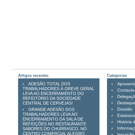
Artigos recentes
Categorias
ADESÃO TOTAL DOS
Apresen
TRABALHADORES À GREVE GERAL
Contacte
LEVA AO ENCERRAMENTO DO
Delegaç
REFEITÓRIO DA SOCIEDADE
Destaqu
CENTRAL DE CERVEJAS!
Dossiês
GRANDE ADESÃO DOS
TRABALHADORES LEVA AO
Estatuto
ENCERRAMENTO DA SALA DE
História 
REFEIÇÕES NO RESTAURANTE
Informaç
SABORES DO CHURRASCO, NO
CENTRO COMERCIAL ALEGRO
Inscrição