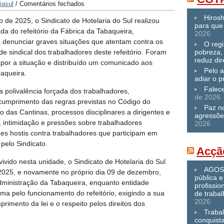
iasul
/
Comentários fechados
Hiros
de 2025, o Sindicato de Hotelaria do Sul realizou
para que 
da do refeitório da Fábrica da Tabaqueira,
2026
denunciar graves situações que atentam contra os
O reg
ade sindical dos trabalhadores deste refeitório. Foram
pobreza,
reduz dir
xpor a situação e distribuído um comunicado aos
Pelo a
baqueira.
adiar o p
Falec
 polivalência forçada dos trabalhadores,
de 2026
cumprimento das regras previstas no Código do
Paz n
o das Cantinas, processos disciplinares a dirigentes e
agressõe
, intimidação e pressões sobre trabalhadores
2026
des hostis contra trabalhadores que participam em
pelo Sindicato.
Acçã
vivido nesta unidade, o Sindicato de Hotelaria do Sul
AGOST
 2025, e novamente no próprio dia 09 de dezembro,
pública e
ministração da Tabaqueira, enquanto entidade
profissio
a pelo funcionamento do refeitório, exigindo a sua
de traba
2026
primento da lei e o respeito pelos direitos dos
Traba
conquist