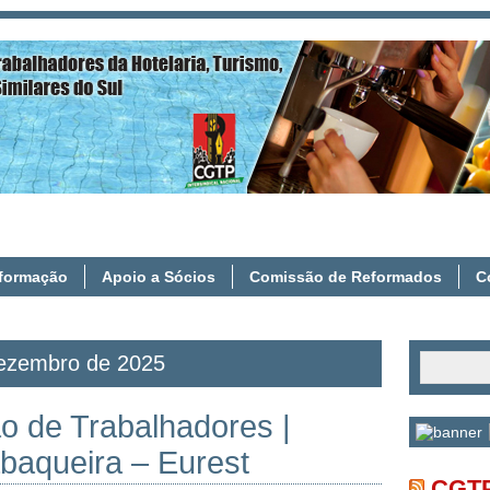
Contacte-nos
Prot
nformação
Apoio a Sócios
Comissão de Reformados
C
Dezembro de 2025
o de Trabalhadores |
abaqueira – Eurest
CGTP