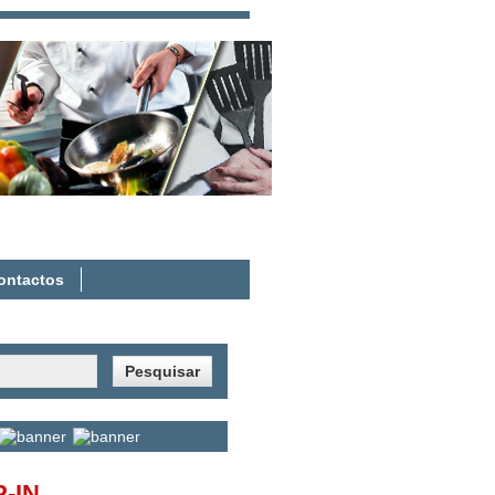
eja os seus direitos, sindicalize-se!
ontactos
-IN