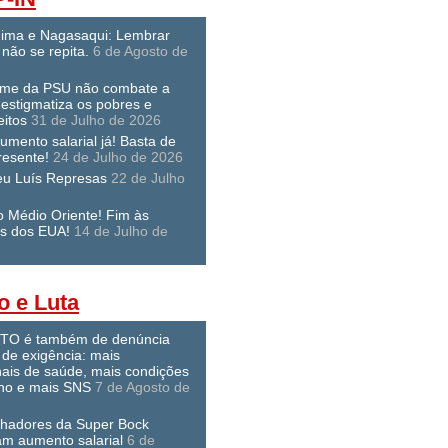
hima e Nagasaqui: Lembrar
não se repita.
6 de Agosto de
ime da PSU não combate a
 estigmatiza os pobres e
eitos
31 de Julho de 2026
umento salarial já! Basta de
resente!
24 de Julho de 2026
eu Luís Represas
22 de Julho
o Médio Oriente! Fim às
s dos EUA!
14 de Julho de
o e Luta
O é também de denúncia
 de exigência: mais
nais de saúde, mais condições
lho e mais SNS
7 de Agosto de
lhadores da Super Bock
am aumento salarial
6 de