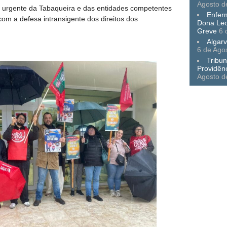
Agosto d
o urgente da Tabaqueira e das entidades competentes
Enfer
om a defesa intransigente dos direitos dos
Dona Leo
Greve
6 
Algarv
6 de Ago
Tribun
Providên
Agosto d