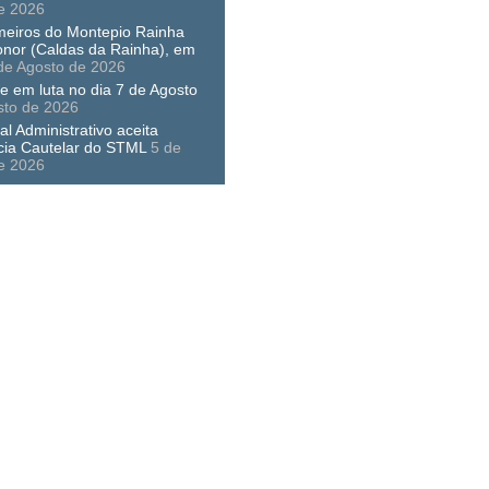
e 2026
meiros do Montepio Rainha
nor (Caldas da Rainha), em
de Agosto de 2026
e em luta no dia 7 de Agosto
sto de 2026
al Administrativo aceita
cia Cautelar do STML
5 de
e 2026