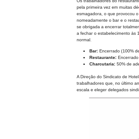
Os trabalhadores do restaurante
pela primeira vez em muitas dé
esmagadora, o que provocou o e
nomeadamente o bar e o restaur
se obrigada a encerrar totalme
a fechar o estabelecimento às
normal.
Bar:
Encerrado (100% d
Restaurante:
Encerrado
Charcutaria:
50% de ad
A Direção do Sindicato de Hote
trabalhadores que, no último an
escala e eleger delegados sindic