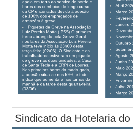
apoio em terra ao serviço de bordo e
Abril 202
bares dos comboios de longo curso
da CP encerrados devido à adesão
Março 2
de 100% dos empregados de
Fevereir
armazém à greve.
Janeiro 
Piquetes de Greve na Associação
Dezembr
Luiz Pereira Motta (IPSS).O primeiro
turno abrangido pela Greve Geral
Novembr
nos lares da Associação Luiz Pereira
Outubro
Motta teve início às 23h00 desta
Setembr
terça-feira (02/06). O Sindicato e os
trabalhadores estiveram em piquete
Agosto 2
de greve nas duas unidades, a Casa
Junho 2
de Santa Tecla e a ERPI de Loures.
Maio 20
Nas primeiras horas da madrugada,
Março 2
a adesão situa-se nos 59%, e tudo
indica que aumentará nos turnos da
Fevereir
manhã e da tarde desta quarta-feira
Julho 20
(03/06).
Março 2
Sindicato da Hotelaria do