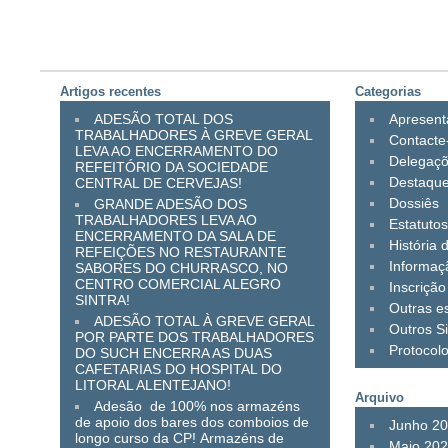
Artigos recentes
Categorias
ADESÃO TOTAL DOS
Apresen
TRABALHADORES À GREVE GERAL
Contacte
LEVA AO ENCERRAMENTO DO
Delegaç
REFEITÓRIO DA SOCIEDADE
Destaqu
CENTRAL DE CERVEJAS!
Dossiês
GRANDE ADESÃO DOS
TRABALHADORES LEVA AO
Estatuto
ENCERRAMENTO DA SALA DE
História 
REFEIÇÕES NO RESTAURANTE
Informaç
SABORES DO CHURRASCO, NO
CENTRO COMERCIAL ALEGRO
Inscrição
SINTRA!
Outras es
ADESÃO TOTAL À GREVE GERAL
Outros Si
POR PARTE DOS TRABALHADORES
Protocol
DO SUCH ENCERRA AS DUAS
CAFETARIAS DO HOSPITAL DO
LITORAL ALENTEJANO!
Arquivo
Adesão de 100% nos armazéns
de apoio dos bares dos comboios de
Junho 2
longo curso da CP! Armazéns de
Maio 20