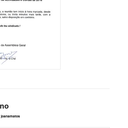
ano
r
joanamatos