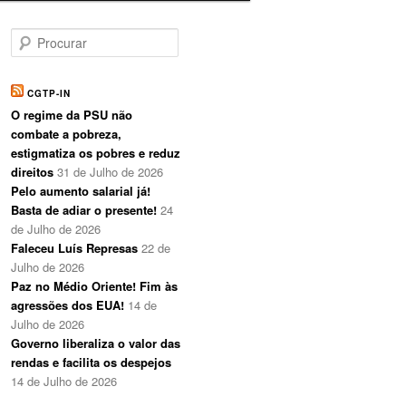
P
r
o
c
CGTP-IN
u
O regime da PSU não
r
combate a pobreza,
a
estigmatiza os pobres e reduz
r
direitos
31 de Julho de 2026
Pelo aumento salarial já!
Basta de adiar o presente!
24
de Julho de 2026
Faleceu Luís Represas
22 de
Julho de 2026
Paz no Médio Oriente! Fim às
agressões dos EUA!
14 de
Julho de 2026
Governo liberaliza o valor das
rendas e facilita os despejos
14 de Julho de 2026