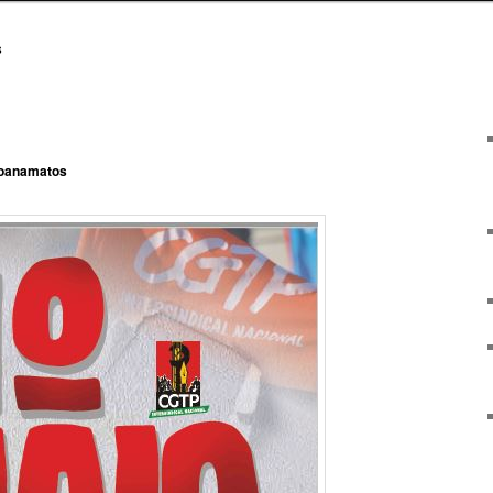
s
joanamatos