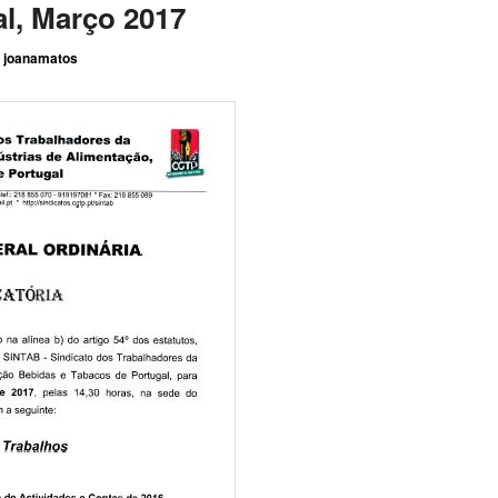
l, Março 2017
r
joanamatos