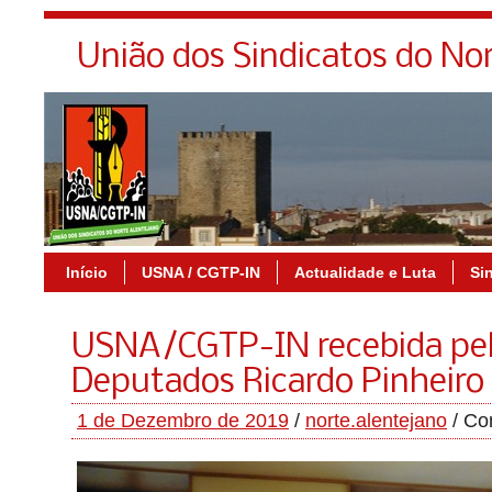
União dos Sindicatos do No
Início
USNA / CGTP-IN
Actualidade e Luta
Si
USNA/CGTP-IN recebida pe
Deputados Ricardo Pinheiro 
1 de Dezembro de 2019
/
norte.alentejano
/
Co