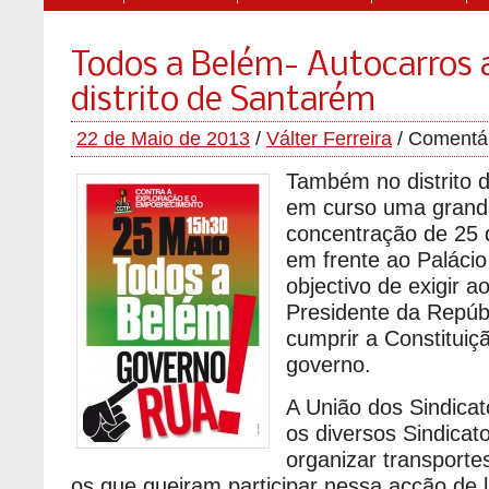
Todos a Belém- Autocarros a
distrito de Santarém
22 de Maio de 2013
/
Válter Ferreira
/
Comentár
Também no distrito 
em curso uma grande
concentração de 25 
em frente ao Paláci
objectivo de exigir a
Presidente da Repúb
cumprir a Constituiç
governo.
A União dos Sindica
os diversos Sindicat
organizar transporte
os que queiram participar nessa acção de 