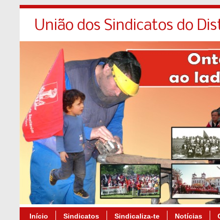
União dos Sindicatos do Dis
Início
Sindicatos
Sindicaliza-te
Notícias