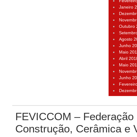
Fevereir
Janeiro 
Dezembr
Novembr
Outubro
Setembr
Agosto 2
Junho 2
Maio 20
Abril 201
Maio 20
Novembr
Junho 2
Fevereir
Dezembr
FEVICCOM – Federação P
Construção, Cerâmica e 