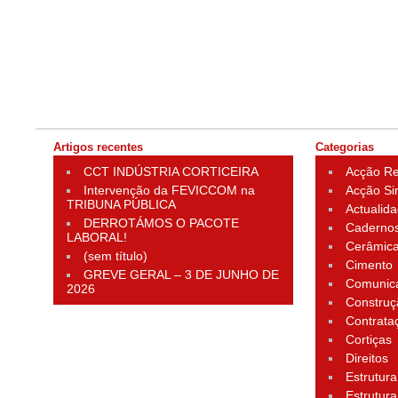
Artigos recentes
Categorias
CCT INDÚSTRIA CORTICEIRA
Acção Rei
Intervenção da FEVICCOM na
Acção Si
TRIBUNA PÚBLICA
Actualid
DERROTÁMOS O PACOTE
Cadernos
LABORAL!
Cerâmic
(sem título)
Cimento
GREVE GERAL – 3 DE JUNHO DE
Comunic
2026
Construç
Contrata
Cortiças
Direitos
Estrutura
Estrutura