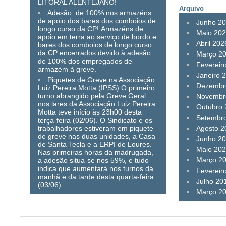
LITORAL ALENTEJANO!
Arquivo
Adesão de 100% nos armazéns
de apoio dos bares dos comboios de
Junho 2
longo curso da CP! Armazéns de
Maio 20
apoio em terra ao serviço de bordo e
Abril 202
bares dos comboios de longo curso
da CP encerrados devido à adesão
Março 2
de 100% dos empregados de
Fevereir
armazém à greve.
Janeiro 
Piquetes de Greve na Associação
Dezembr
Luiz Pereira Motta (IPSS).O primeiro
turno abrangido pela Greve Geral
Novembr
nos lares da Associação Luiz Pereira
Outubro
Motta teve início às 23h00 desta
Setembr
terça-feira (02/06). O Sindicato e os
trabalhadores estiveram em piquete
Agosto 2
de greve nas duas unidades, a Casa
Junho 2
de Santa Tecla e a ERPI de Loures.
Maio 20
Nas primeiras horas da madrugada,
Março 2
a adesão situa-se nos 59%, e tudo
indica que aumentará nos turnos da
Fevereir
manhã e da tarde desta quarta-feira
Julho 20
(03/06).
Março 2