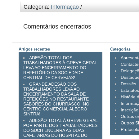
Categoria:
Informação
/
Comentários encerrados
Artigos recentes
Categorias
ADESÃO TOTAL DOS
Apresen
TRABALHADORES À GREVE GERAL
Contacte
LEVA AO ENCERRAMENTO DO
Delegaç
REFEITÓRIO DA SOCIEDADE
Destaqu
CENTRAL DE CERVEJAS!
Dossiês
GRANDE ADESÃO DOS
TRABALHADORES LEVA AO
Estatuto
ENCERRAMENTO DA SALA DE
História 
REFEIÇÕES NO RESTAURANTE
Informaç
SABORES DO CHURRASCO, NO
CENTRO COMERCIAL ALEGRO
Inscrição
SINTRA!
Outras es
ADESÃO TOTAL À GREVE GERAL
Outros Si
POR PARTE DOS TRABALHADORES
Protocol
DO SUCH ENCERRA AS DUAS
CAFETARIAS DO HOSPITAL DO