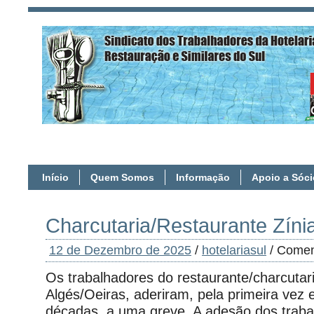
Início
Quem Somos
Informação
Apoio a Sóc
Charcutaria/Restaurante Zíni
12 de Dezembro de 2025
/
hotelariasul
/
Comen
Os trabalhadores do restaurante/charcutari
Algés/Oeiras, aderiram, pela primeira vez
décadas, a uma greve. A adesão dos traba